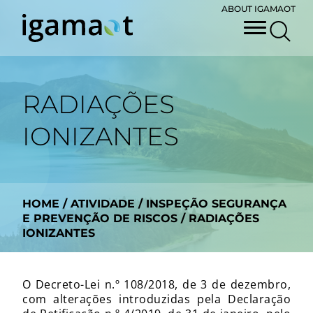
ABOUT IGAMAOT
RADIAÇÕES
IONIZANTES
HOME
/
ATIVIDADE
/
INSPEÇÃO SEGURANÇA
E PREVENÇÃO DE RISCOS
/
RADIAÇÕES
IONIZANTES
O Decreto-Lei n.º 108/2018, de 3 de dezembro,
com alterações introduzidas pela Declaração