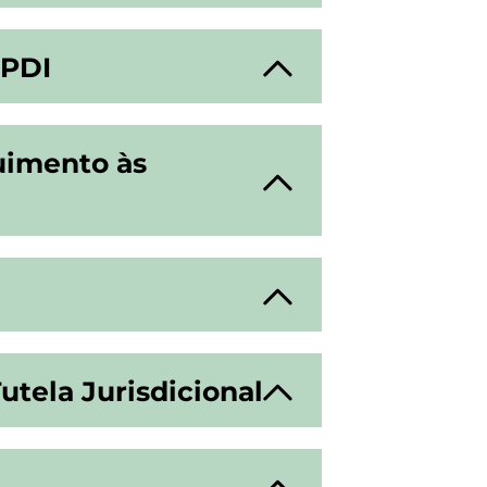
GPDI
uimento às
utela Jurisdicional