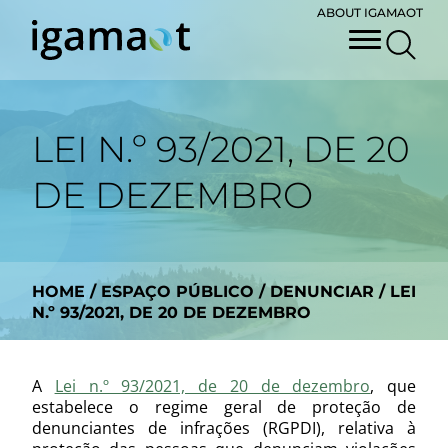
ABOUT IGAMAOT
LEI N.º 93/2021, DE 20
DE DEZEMBRO
HOME
/
ESPAÇO PÚBLICO
/
DENUNCIAR
/
LEI
N.º 93/2021, DE 20 DE DEZEMBRO
A
Lei n.º 93/2021, de 20 de dezembro
, que
estabelece o regime geral de proteção de
denunciantes de infrações (RGPDI), relativa à