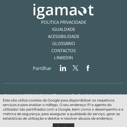
POLÍTICA PRIVACIDADE
IGUALDADE
ACESSIBILIDADE
GLOSSÁRIO
CONTACTOS
LINKEDIN
Partilhar
Copyright 2026 © IGAMAOT- Inspeção-Geral da Agricultura, do
Este site utiliza cookies da Google para disponibilizar os respetivos
Mar, do Ambiente e do Ordenamento do Território - Todos os
serviços e para analisar o tráfego. O seu endereço IP e agente do
direitos reservados
utilizador são partilhados com a Google, bem como o desempenho e a
métrica de segurança, para assegurar a qualidade do serviço, gerar as
estatísticas de utilização e detetar e resolver abusos de endereço.