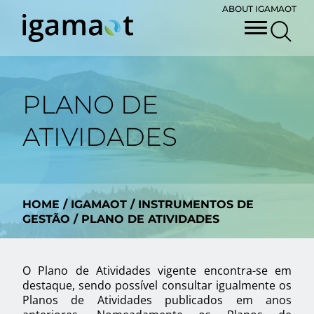
ABOUT IGAMAOT
PLANO DE
ATIVIDADES
HOME
/
IGAMAOT
/
INSTRUMENTOS DE
GESTÃO
/
PLANO DE ATIVIDADES
O Plano de Atividades vigente encontra-se em
destaque, sendo possível consultar igualmente os
Planos de Atividades publicados em anos