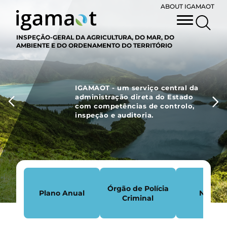
ABOUT IGAMAOT
INSPEÇÃO-GERAL DA AGRICULTURA, DO MAR, DO
AMBIENTE E DO ORDENAMENTO DO TERRITÓRIO
IGAMAOT
- um serviço central da
administração direta do Estado
com competências de controlo,
inspeção e auditoria.
Órgão de Polícia
Plano Anual
Notícia
Criminal