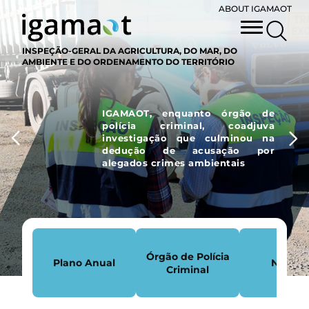
ABOUT IGAMAOT
INSPEÇÃO-GERAL DA AGRICULTURA, DO MAR, DO
AMBIENTE E DO ORDENAMENTO DO TERRITÓRIO
IGAMAOT, enquanto órgão de
polícia criminal, coadjuva
investigação que culminou na
dedução de acusação por
alegados crimes ambientais
Órgão de Polícia
Plano Anual
Notícia
Criminal