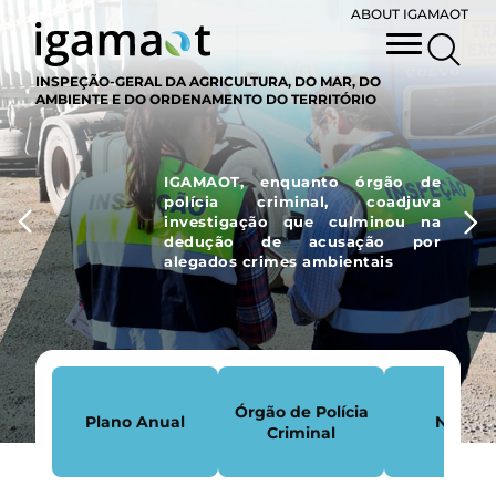
ABOUT IGAMAOT
INSPEÇÃO-GERAL DA AGRICULTURA, DO MAR, DO
AMBIENTE E DO ORDENAMENTO DO TERRITÓRIO
IGAMAOT, enquanto órgão de
polícia criminal, coadjuva
investigação que culminou na
dedução de acusação por
alegados crimes ambientais
Órgão de Polícia
Plano Anual
Notícia
Criminal